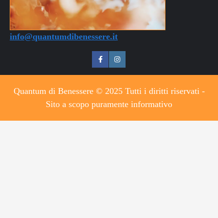
info@quantumdibenessere.it
Quantum di Benessere © 2025 Tutti i diritti riservati -
Sito a scopo puramente informativo