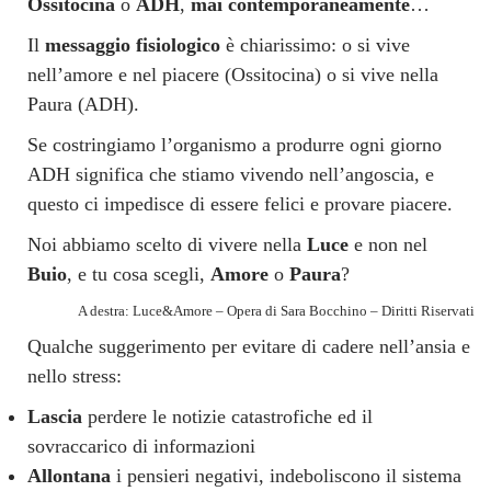
Ossitocina
o
ADH
,
mai contemporaneamente
…
Il
messaggio fisiologico
è chiarissimo: o si vive
nell’amore e nel piacere (Ossitocina) o si vive nella
Paura (ADH).
Se costringiamo l’organismo a produrre ogni giorno
ADH significa che stiamo vivendo nell’angoscia, e
questo ci impedisce di essere felici e provare piacere.
Noi abbiamo scelto di vivere nella
Luce
e non nel
Buio
, e tu cosa scegli,
Amore
o
Paura
?
A destra: Luce&Amore – Opera di Sara Bocchino – Diritti Riservati
Qualche suggerimento per evitare di cadere nell’ansia e
nello stress:
Lascia
perdere le notizie catastrofiche ed il
sovraccarico di informazioni
Allontana
i pensieri negativi, indeboliscono il sistema