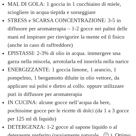
MAL DI GOLA: 1 goccia in 1 cucchiaino di miele,
sciogliere in acqua tiepida e sorseggiare
STRESS e SCARSA CONCENTRAZIONE: 3-5 in
diffusore per aromaterapia – 1-2 gocce nei palmi delle
mani ed inspirare per rinvigorire la mente ed il fisico
(anche in caso di raffreddore)
EPISTASSI: 2-3% di olio in acqua. immergere una
garza nella miscela, arrotolarla ed inserirla nella narice
ENERGIZZANTE: 1 goccia limone, 1 arancio, 1
pompelmo, 1 bergamotto diluite in olio vettore, da
applicare sui polsi e dietro al collo. oppure utilizzare
puri in diffusore per aromaterapia
IN CUCINA: alcune gocce nell’acqua da bere,
pochissime gocce per le ricette di dolci (da 1 a 3 gocce
per 125 ml di liquido)
DETERGENZA: 1-2 gocce al sapone liquido o al
detergente preferito (ovviamente naturale.. 🙂 ). Ottimo