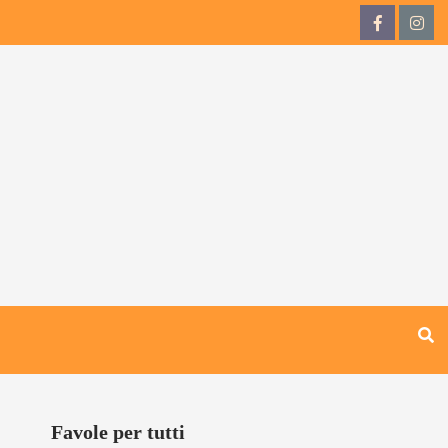
QdB
QdB
su
su
Facebook
Inst
Favole per tutti