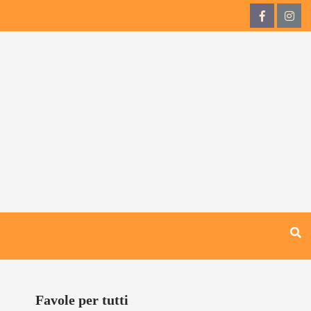
QdB
QdB
su
su
Facebook
Inst
Favole per tutti