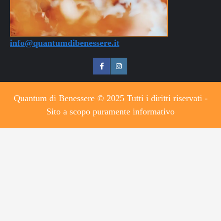
info@quantumdibenessere.it
QdB
QdB
su
su
Quantum di Benessere © 2025 Tutti i diritti riservati -
Facebook
Instagram
Sito a scopo puramente informativo