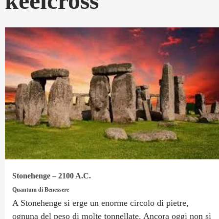
keelcross
Stonehenge – 2100 A.C.
Quantum di Benessere
A Stonehenge si erge un enorme circolo di pietre,
ognuna del peso di molte tonnellate. Ancora oggi non si