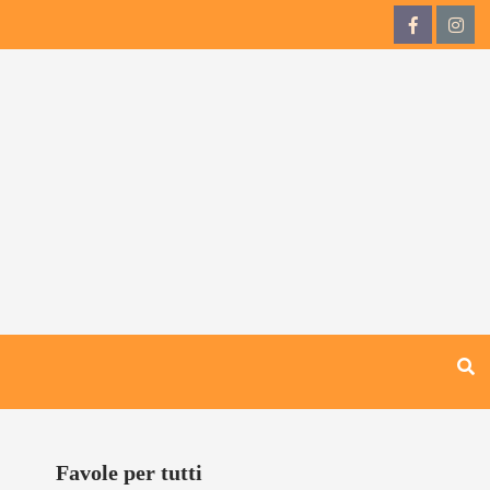
QdB
QdB
su
su
Facebook
Inst
Favole per tutti