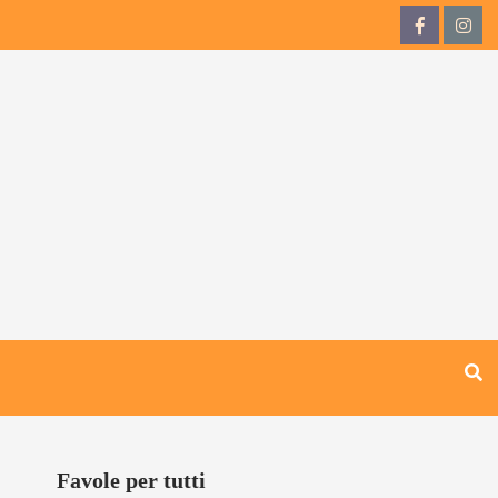
QdB
QdB
su
su
Facebook
Inst
Favole per tutti