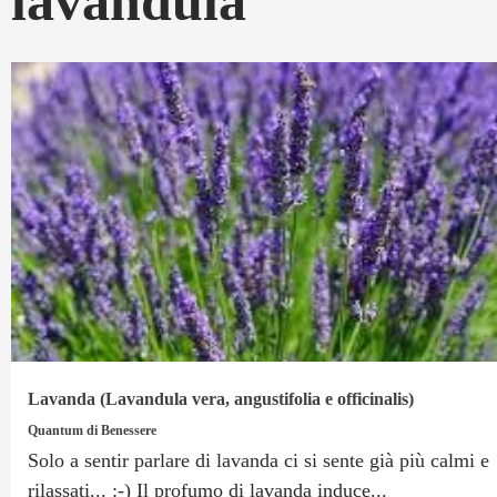
lavandula
Lavanda (Lavandula vera, angustifolia e officinalis)
Quantum di Benessere
Solo a sentir parlare di lavanda ci si sente già più calmi e
rilassati... :-) Il profumo di lavanda induce...