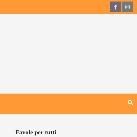
QdB
QdB
su
su
Facebook
Inst
Favole per tutti