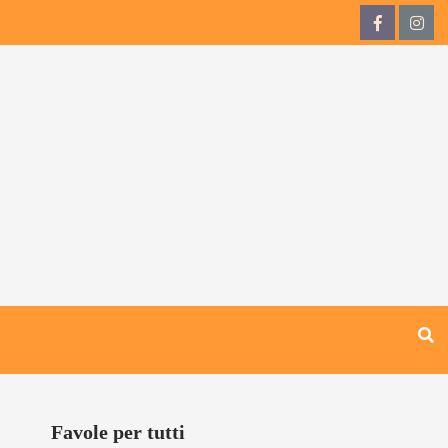
QdB
QdB
su
su
Facebook
Inst
Favole per tutti