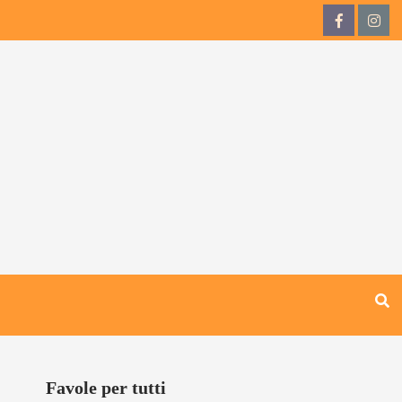
QdB
QdB
su
su
Facebook
Inst
Favole per tutti