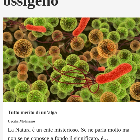
ossigeno
Tutto merito di un’alga
Cecilia Molinario
La Natura è un ente misterioso. Se ne parla molto ma
non se ne conosce a fondo il significato, è...