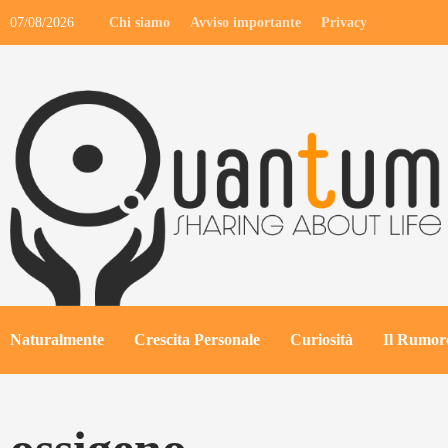
Skip
07/08/2026
Chi siamo
Avviso importante
Privacy
to
content
Naturalmente
Crescita Personale
Curiosità
Il Rumore