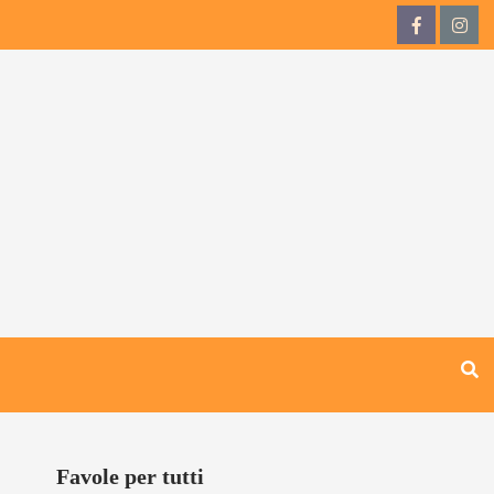
QdB
QdB
su
su
Facebook
Inst
Favole per tutti