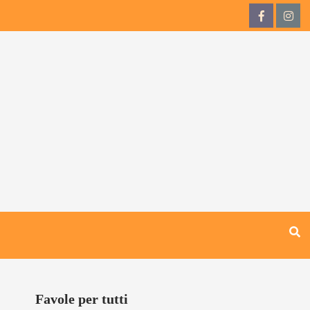
QdB
QdB
su
su
Facebook
Inst
Favole per tutti