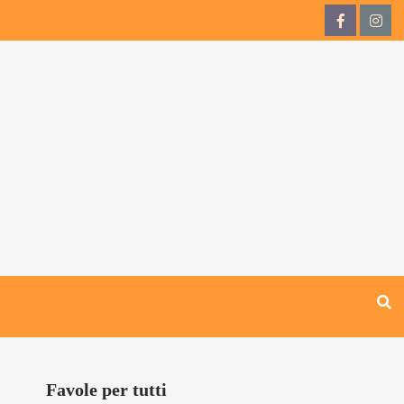
QdB
QdB
su
su
Facebook
Inst
Favole per tutti