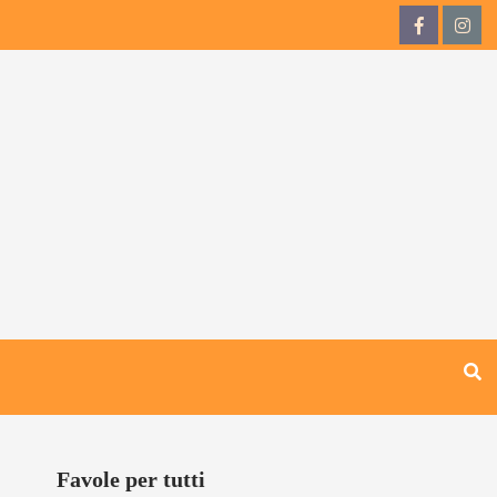
QdB
QdB
su
su
Facebook
Inst
Favole per tutti