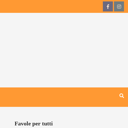
QdB
QdB
su
su
Facebook
Inst
Favole per tutti