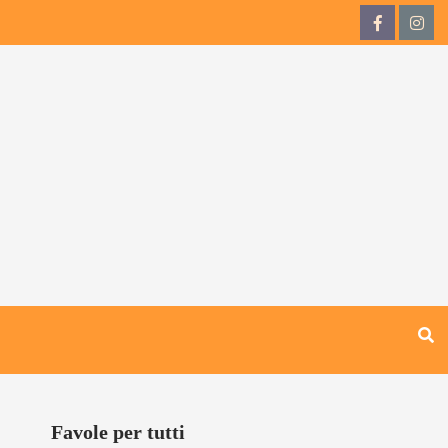
QdB
QdB
su
su
Facebook
Inst
Favole per tutti